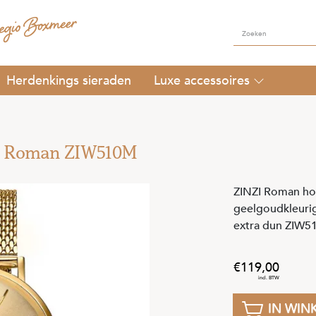
Herdenkings sieraden
Luxe accessoires
eel Roman ZIW510M
ZINZI Roman hor
geelgoudkleuri
extra dun ZIW
119
,
00
IN WIN