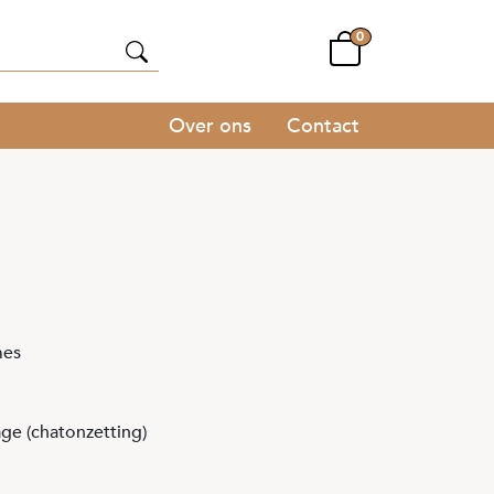
0
Over ons
Contact
mes
age (chatonzetting)