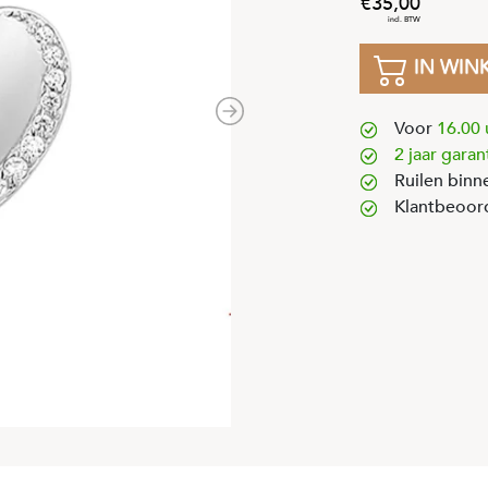
35
,
00
IN WIN
Next
Voor
16.00 
2 jaar garan
Ruilen binn
Klantbeoor