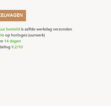
KELWAGEN
uur besteld
is zelfde werkdag verzonden
tie
op horloges (uurwerk)
en
14 dagen
deling
9,2/10