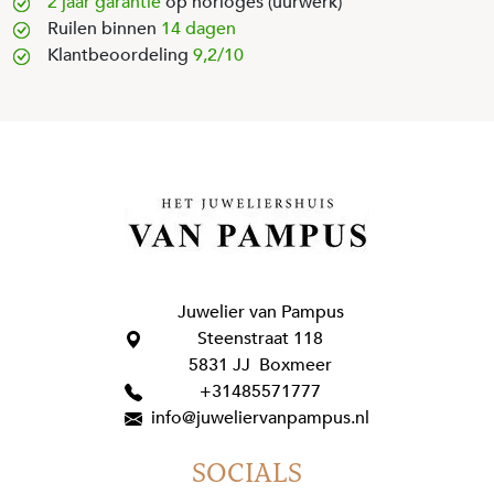
2 jaar garantie
op horloges (uurwerk)
Ruilen binnen
14 dagen
Klantbeoordeling
9,2/10
Juwelier van Pampus
Steenstraat 118
5831 JJ Boxmeer
+31485571777
info@juweliervanpampus.nl
SOCIALS