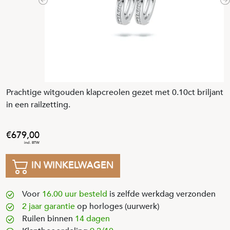
Previous
N
Prachtige witgouden klapcreolen gezet met 0.10ct briljant
in een railzetting.
679
,
00
IN WINKELWAGEN
Voor
16.00 uur besteld
is zelfde werkdag verzonden
2 jaar garantie
op horloges (uurwerk)
Ruilen binnen
14 dagen