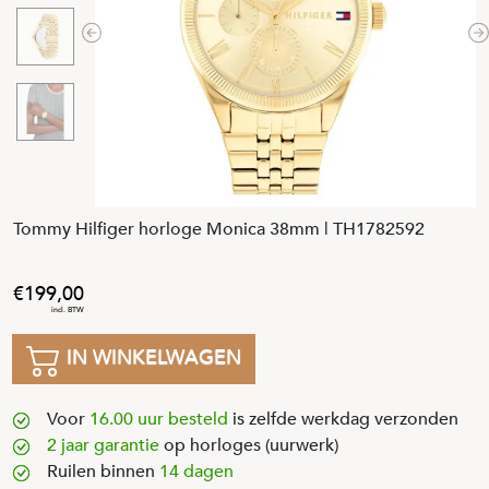
Previous
N
Tommy Hilfiger horloge Monica 38mm | TH1782592
199
,
00
IN WINKELWAGEN
Voor
16.00 uur besteld
is zelfde werkdag verzonden
2 jaar garantie
op horloges (uurwerk)
Ruilen binnen
14 dagen