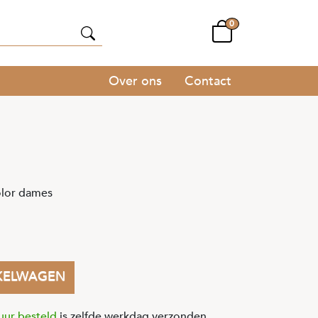
0
Over ons
Contact
olor dames
KELWAGEN
uur besteld
is zelfde werkdag verzonden