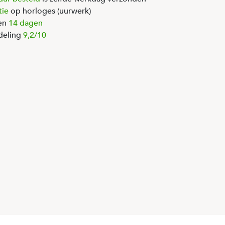
tie
op horloges (uurwerk)
en
14 dagen
deling
9,2/10