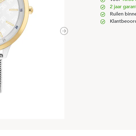
2 jaar garan
Ruilen binn
Klantbeoor
Next