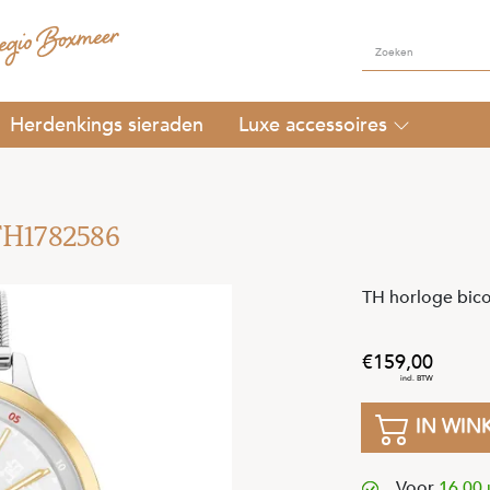
Herdenkings sieraden
Luxe accessoires
 TH1782586
TH horloge bic
159
,
00
IN WIN
Voor
16.00 