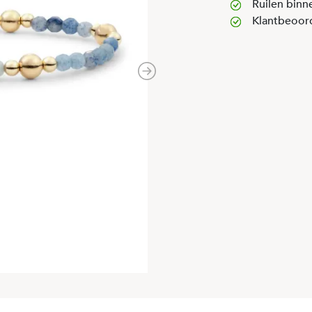
Ruilen binn
Klantbeoor
Next