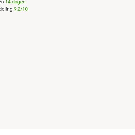
en
14 dagen
deling
9,2/10