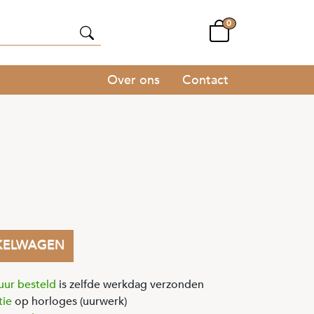
0
Over ons
Contact
KELWAGEN
uur besteld
is zelfde werkdag verzonden
tie
op horloges (uurwerk)