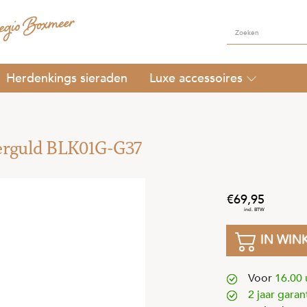
Herdenkings sieraden
Luxe accessoires
verguld BLK01G-G37
69
,
95
IN WIN
Voor
16.00 
2 jaar garan