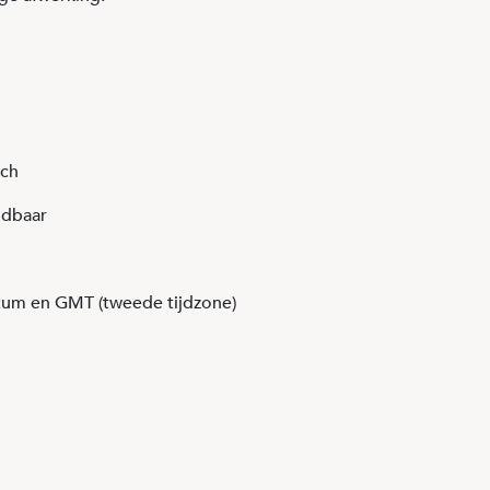
sch
ndbaar
atum en GMT (tweede tijdzone)