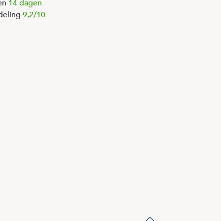
en
14 dagen
deling
9,2/10