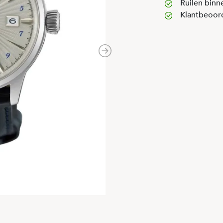
Ruilen binn
Klantbeoor
Next