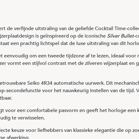
de verfijnde uitstraling van de geliefde Cocktail Time-colle
ijzerplaatdesign is geïnspireerd op de iconische
Silver Bullet
-c
aat een prachtig lichtspel dat de luxe uitstraling van dit horl
eenvoudig om een tweede tijdzone af te lezen, ideaal voor re
r vormt een stijlvol contrast met de zilveren wijzerplaat en
t betrouwbare Seiko 4R34 automatische uurwerk. Dit mechanisc
op-secondefunctie voor het nauwkeurig instellen van de tijd. 
tbaar.
t voor een comfortabele pasvorm en geeft het horloge een klas
udig te verwisselen.
cte keuze voor liefhebbers van klassieke elegantie die op zo
ge afwerking.