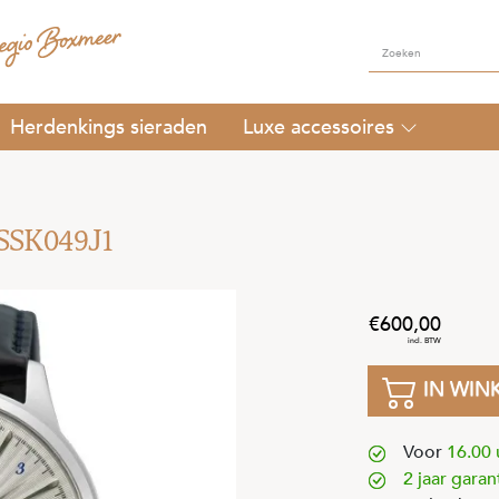
Herdenkings sieraden
Luxe accessoires
 SSK049J1
600
,
00
IN WIN
Voor
16.00 
2 jaar garan