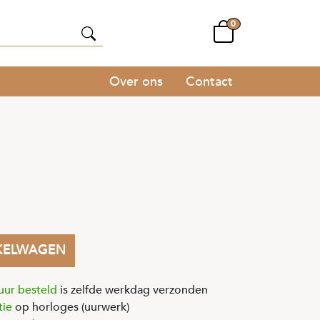
0
Over ons
Contact
KELWAGEN
uur besteld
is zelfde werkdag verzonden
tie
op horloges (uurwerk)