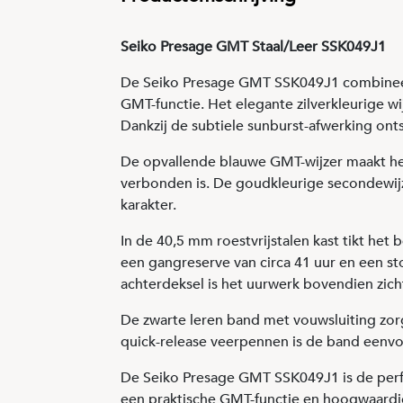
Seiko Presage GMT Staal/Leer SSK049J1
De Seiko Presage GMT SSK049J1 combineert 
GMT-functie. Het elegante zilverkleurige w
Dankzij de subtiele sunburst-afwerking ontst
De opvallende blauwe GMT-wijzer maakt het 
verbonden is. De goudkleurige secondewijze
karakter.
In de 40,5 mm roestvrijstalen kast tikt he
een gangreserve van circa 41 uur en een st
achterdeksel is het uurwerk bovendien zich
De zwarte leren band met vouwsluiting zorg
quick-release veerpennen is de band eenvo
De Seiko Presage GMT SSK049J1 is de perfe
een praktische GMT-functie en hoogwaardi