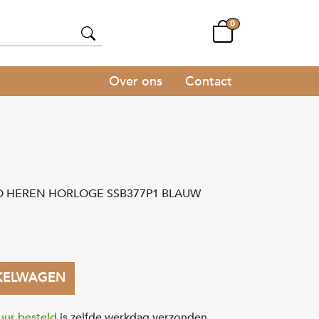
0
Over ons
Contact
 HEREN HORLOGE SSB377P1 BLAUW
KELWAGEN
uur besteld
is zelfde werkdag verzonden