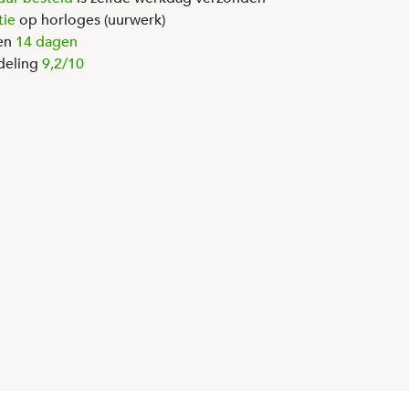
tie
op horloges (uurwerk)
en
14 dagen
deling
9,2/10