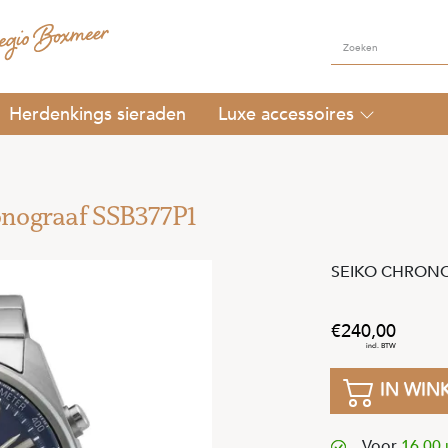
Herdenkings sieraden
Luxe accessoires
ronograaf SSB377P1
SEIKO CHRONO
240
,
00
IN WIN
Voor
16.00 