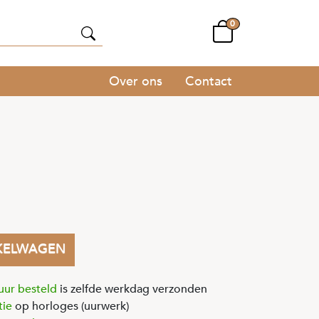
0
Over ons
Contact
KELWAGEN
uur besteld
is zelfde werkdag verzonden
tie
op horloges (uurwerk)