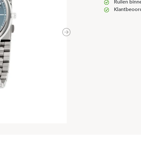
Ruilen binn
Klantbeoor
Next