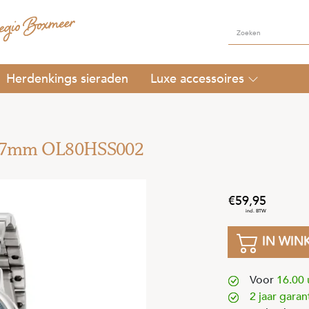
Herdenkings sieraden
Luxe accessoires
l 37mm OL80HSS002
59
,
95
IN WIN
Voor
16.00 
2 jaar garan