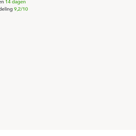
en
14 dagen
deling
9,2/10