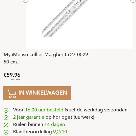
Previous
N
My iMenso collier Margherita 27-0029
50 cm.
59
,
96
IN WINKELWAGEN
Voor
16.00 uur besteld
is zelfde werkdag verzonden
2 jaar garantie
op horloges (uurwerk)
Ruilen binnen
14 dagen
Klantbeoordeling
9,2/10