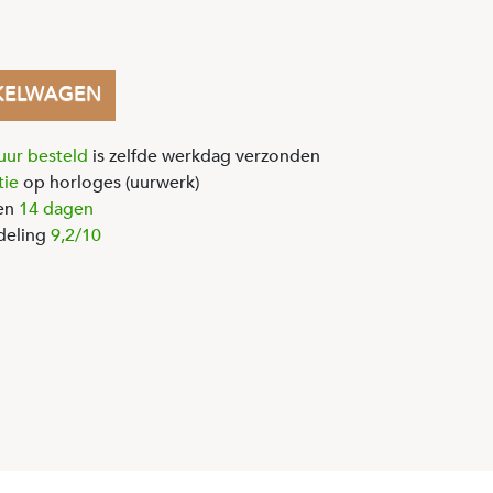
KELWAGEN
uur besteld
is zelfde werkdag verzonden
tie
op horloges (uurwerk)
en
14 dagen
deling
9,2/10