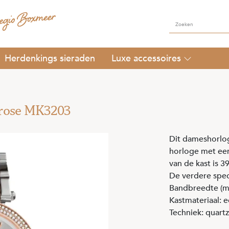
Herdenkings sieraden
Luxe accessoires
/rose MK3203
Dit dameshorlog
horloge met een
van de kast is 
De verdere speci
Bandbreedte (m
Kastmateriaal: e
Techniek: quartz