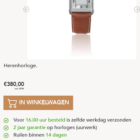
Previous
N
Herenhorloge.
380
,
00
IN WINKELWAGEN
Voor
16.00 uur besteld
is zelfde werkdag verzonden
2 jaar garantie
op horloges (uurwerk)
Ruilen binnen
14 dagen