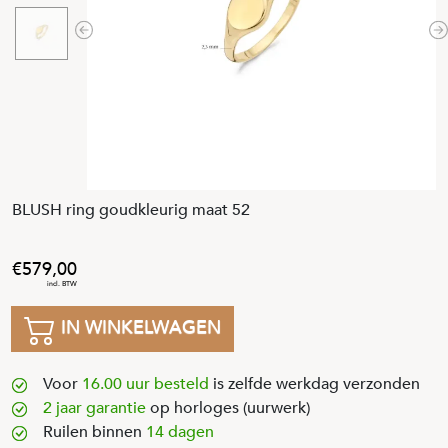
Previous
N
BLUSH ring goudkleurig maat 52
579
,
00
IN WINKELWAGEN
Voor
16.00 uur besteld
is zelfde werkdag verzonden
2 jaar garantie
op horloges (uurwerk)
Ruilen binnen
14 dagen