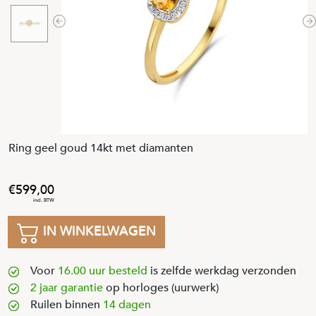
Previous
N
Ring geel goud 14kt met diamanten
599
,
00
IN WINKELWAGEN
Voor
16.00 uur besteld
is zelfde werkdag verzonden
2 jaar garantie
op horloges (uurwerk)
Ruilen binnen
14 dagen