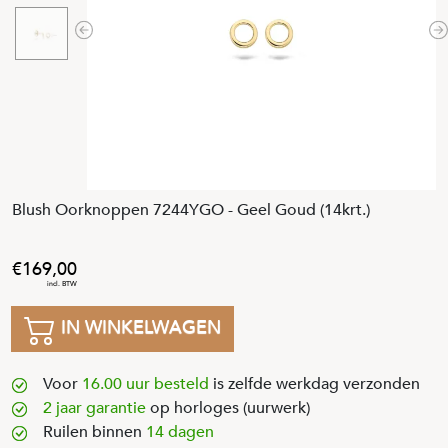
Previous
N
Blush Oorknoppen 7244YGO - Geel Goud (14krt.)
169
,
00
IN WINKELWAGEN
Voor
16.00 uur besteld
is zelfde werkdag verzonden
2 jaar garantie
op horloges (uurwerk)
Ruilen binnen
14 dagen