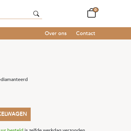
0
Over ons
Contact
ediamanteerd
KELWAGEN
uur besteld
is zelfde werkdag verzonden