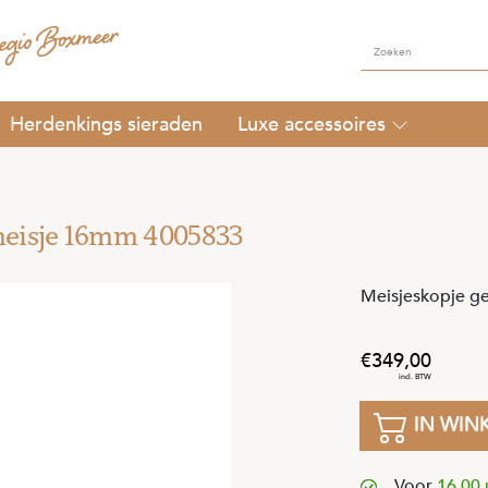
Herdenkings sieraden
Luxe accessoires
eisje 16mm 4005833
Meisjeskopje g
349
,
00
IN WIN
Voor
16.00 