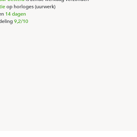
tie
op horloges (uurwerk)
en
14 dagen
deling
9,2/10