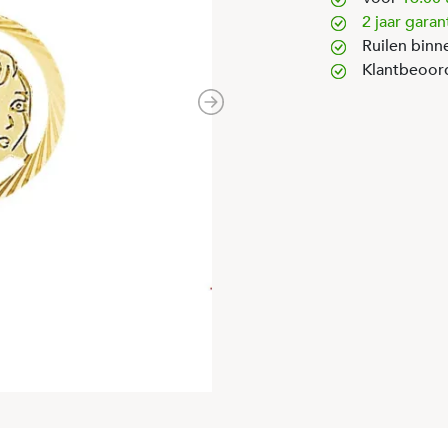
2 jaar garan
Ruilen binn
Klantbeoor
Next