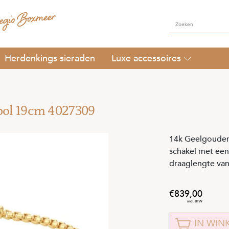
Herdenkings sieraden
Luxe accessoires
bol 19cm 4027309
14k Geelgouden
schakel met ee
draaglengte van 
839
,
00
IN WIN