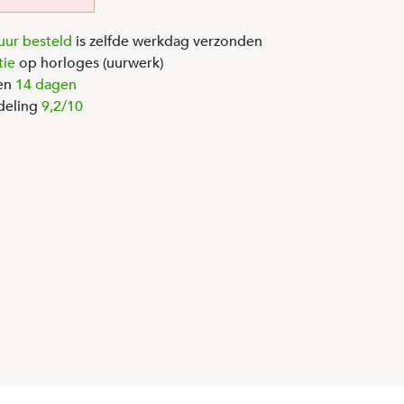
uur besteld
is zelfde werkdag verzonden
tie
op horloges (uurwerk)
en
14 dagen
deling
9,2/10