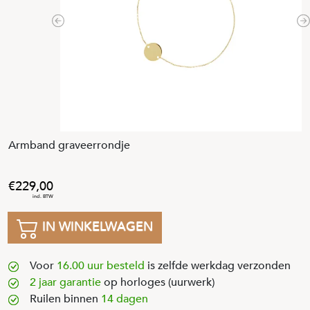
Previous
N
Armband graveerrondje
229
,
00
IN WINKELWAGEN
Voor
16.00 uur besteld
is zelfde werkdag verzonden
2 jaar garantie
op horloges (uurwerk)
Ruilen binnen
14 dagen