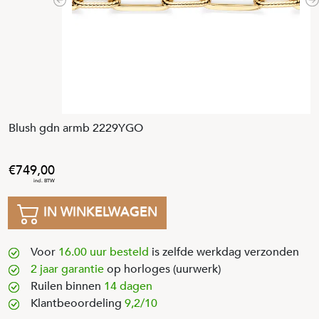
Previous
N
Blush gdn armb 2229YGO
749
,
00
IN WINKELWAGEN
Voor
16.00 uur besteld
is zelfde werkdag verzonden
2 jaar garantie
op horloges (uurwerk)
Ruilen binnen
14 dagen
Klantbeoordeling
9,2/10