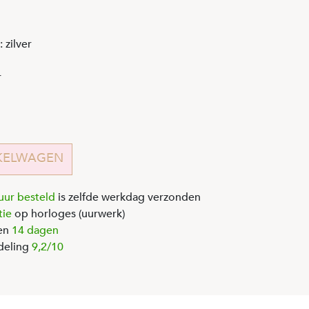
 zilver
r
KELWAGEN
uur besteld
is zelfde werkdag verzonden
tie
op horloges (uurwerk)
en
14 dagen
deling
9,2/10