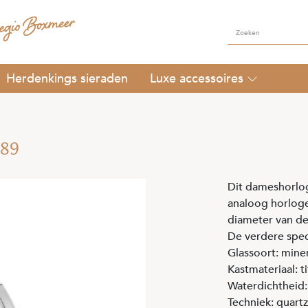
Herdenkings sieraden
Luxe accessoires
289
Dit dameshorlog
analoog horlog
diameter van de
De verdere speci
Glassoort: mine
Kastmateriaal: t
Waterdichtheid
Techniek: quartz