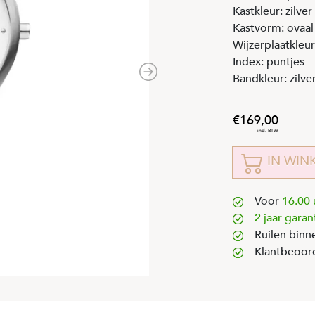
Kastkleur: zilver
Kastvorm: ovaal
Wijzerplaatkleur:
Index: puntjes
Bandkleur: zilve
Next
169
,
00
IN WIN
Voor
16.00 
2 jaar garan
Ruilen binn
Klantbeoor