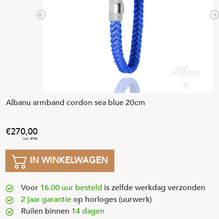
Previous
N
Albanu armband cordon sea blue 20cm
270
,
00
IN WINKELWAGEN
Voor
16.00 uur besteld
is zelfde werkdag verzonden
2 jaar garantie
op horloges (uurwerk)
Ruilen binnen
14 dagen