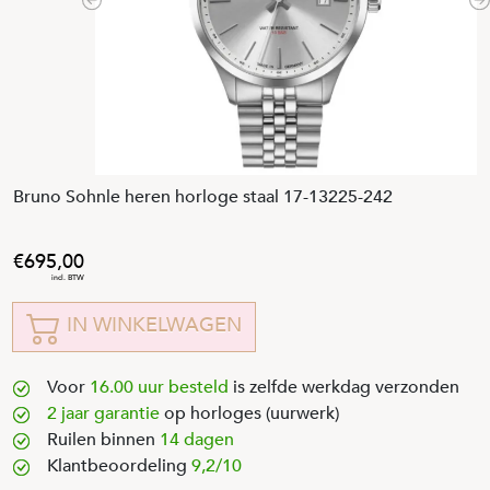
Previous
N
Bruno Sohnle heren horloge staal 17-13225-242
695
,
00
IN WINKELWAGEN
Voor
16.00 uur besteld
is zelfde werkdag verzonden
2 jaar garantie
op horloges (uurwerk)
Ruilen binnen
14 dagen
Klantbeoordeling
9,2/10