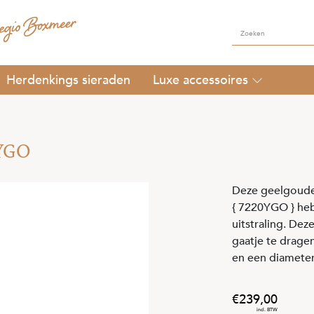
Herdenkings sieraden
Luxe accessoires
0YGO
Deze geelgouden
{ 7220YGO } he
uitstraling. Dez
gaatje te drage
en een diamete
239
,
00