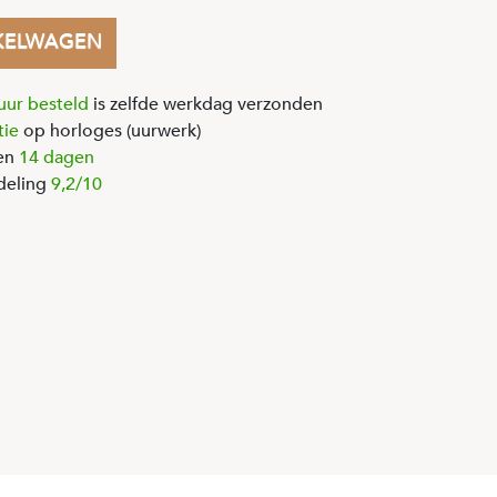
KELWAGEN
uur besteld
is zelfde werkdag verzonden
tie
op horloges (uurwerk)
en
14 dagen
deling
9,2/10