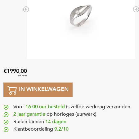
Previous
N
1990
,
00
IN WINKELWAGEN
Voor
16.00 uur besteld
is zelfde werkdag verzonden
2 jaar garantie
op horloges (uurwerk)
Ruilen binnen
14 dagen
Klantbeoordeling
9,2/10