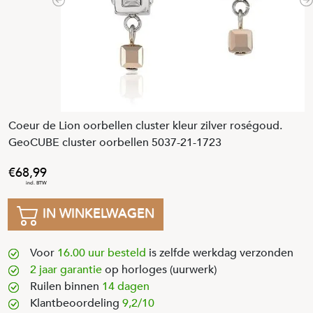
Previous
N
Coeur de Lion oorbellen cluster kleur zilver roségoud.
GeoCUBE cluster oorbellen 5037-21-1723
68
,
99
IN WINKELWAGEN
Voor
16.00 uur besteld
is zelfde werkdag verzonden
2 jaar garantie
op horloges (uurwerk)
Ruilen binnen
14 dagen
Klantbeoordeling
9,2/10