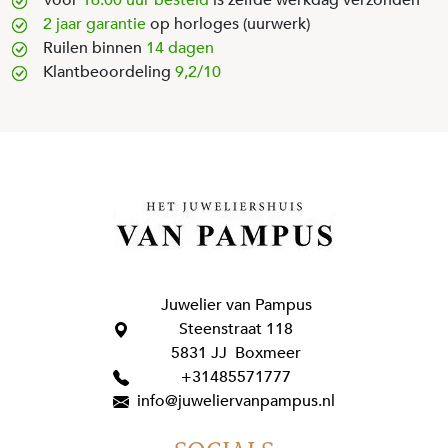
Voor
16.00 uur besteld
is zelfde werkdag verzonden
2 jaar garantie
op horloges (uurwerk)
Ruilen binnen
14 dagen
Klantbeoordeling
9,2/10
Juwelier van Pampus
Steenstraat 118
5831 JJ Boxmeer
+31485571777
info@juweliervanpampus.nl